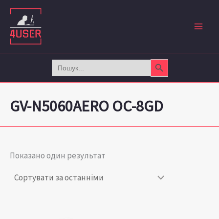
Перейти
до
вмісту
Search Button
Search
for:
GV-N5060AERO OC-8GD
Показано один результат