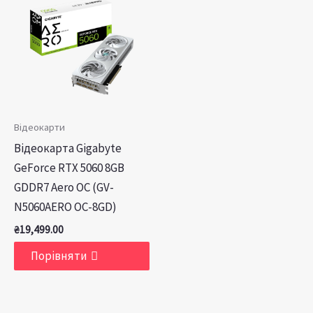
Відеокарти
Відеокарта Gigabyte
GeForce RTX 5060 8GB
GDDR7 Aero OC (GV-
N5060AERO OC-8GD)
₴
19,499.00
Порівняти