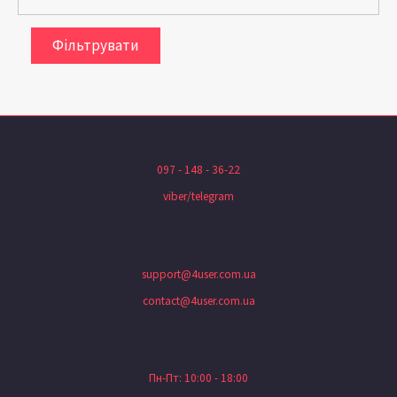
Фільтрувати
097 - 148 - 36-22
viber/telegram
support@4user.com.ua
contact@4user.com.ua
Пн-Пт: 10:00 - 18:00