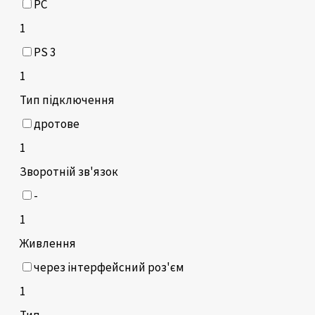
PC
1
PS 3
1
Тип підключення
дротове
1
Зворотній зв'язок
-
1
Живлення
через інтерфейсний роз'єм
1
Тип