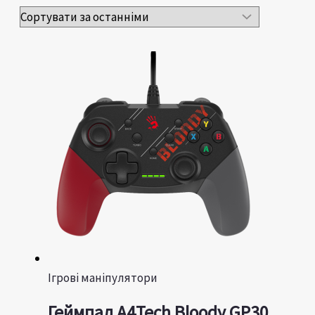
Ігрові маніпулятори
Геймпад A4Tech Bloody GP30