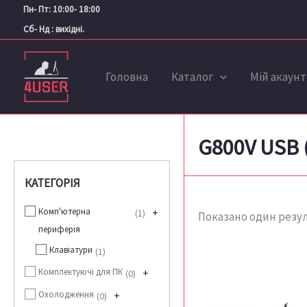
Перейти
Пн- Пт: 10:00- 18:00
до
Сб- Нд : вихідні.
вмісту
Головна
Каталог
Мій акаунт
G800V USB 
КАТЕГОРІЯ
Комп'ютерна
+
1
Показано один резу
периферія
Клавіатури
1
Комплектуючі для ПК
+
0
Охолодження
+
0