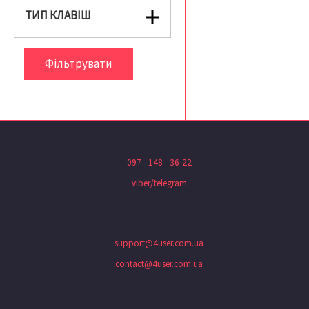
ТИП КЛАВІШ
Фільтрувати
097 - 148 - 36-22
viber/telegram
support@4user.com.ua
contact@4user.com.ua