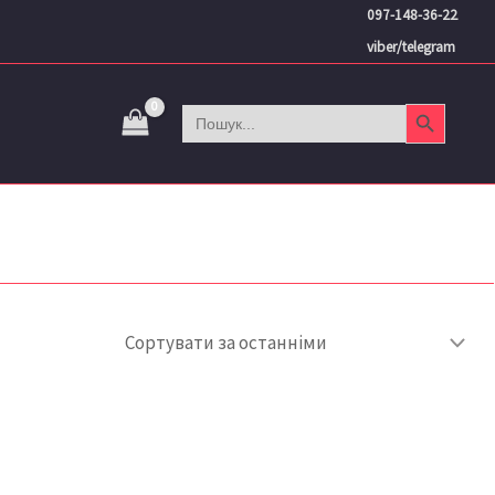
097-148-36-22
viber/telegram
Search Button
Search
for: