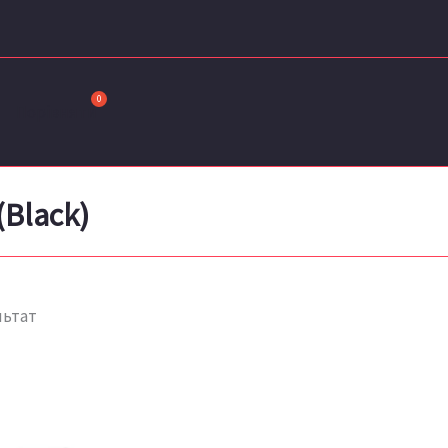
Порівняти
(Black)
льтат