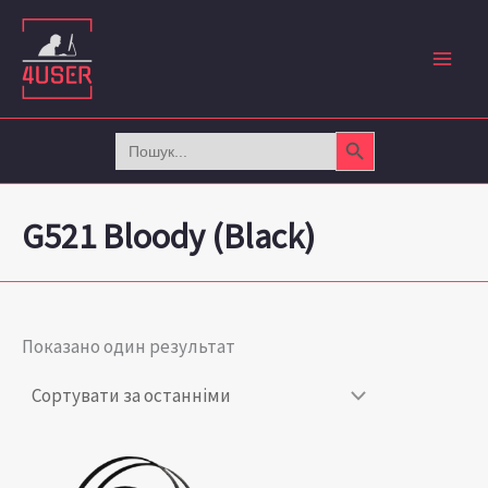
Перейти
до
вмісту
Search Button
Search
for:
G521 Bloody (Black)
Показано один результат