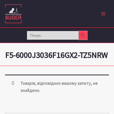
Перейти
до
вмісту
Search Button
Search
for:
F5-6000J3036F16GX2-TZ5NRW
Товарів, відповідних вашому запиту, не
знайдено.