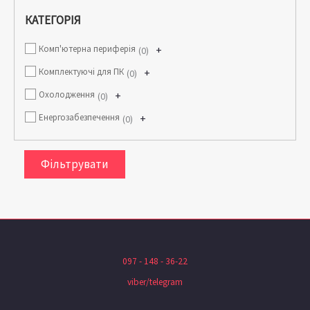
КАТЕГОРІЯ
Комп'ютерна периферія
+
0
Комплектуючі для ПК
+
0
Охолодження
+
0
Енергозабезпечення
+
0
Фільтрувати
097 - 148 - 36-22
viber/telegram