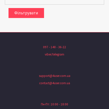
Фільтрувати
097 - 148 - 36-22
viber/telegram
support@4user.com.ua
contact@4user.com.ua
Пн-Пт: 10:00 - 18:00