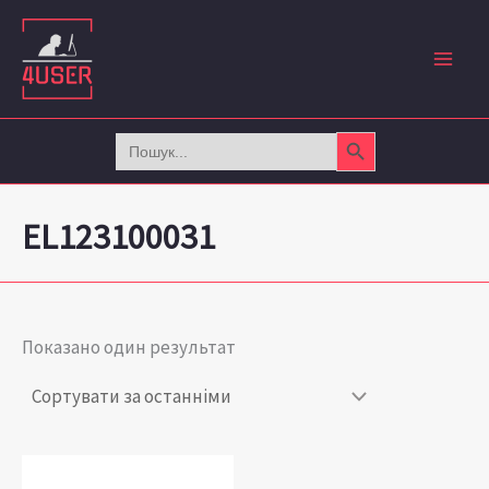
Перейти
до
вмісту
Search Button
Search
for:
EL123100031
Показано один результат