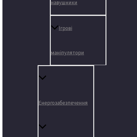
навушники
Ігрові
маніпулятори
Енергозабезпечення