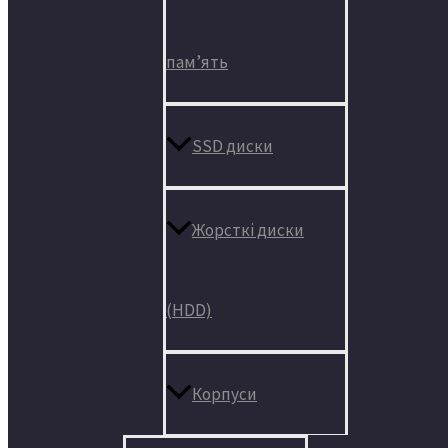
пам’ять
SSD диски
Жорсткі диски
(HDD)
Корпуси