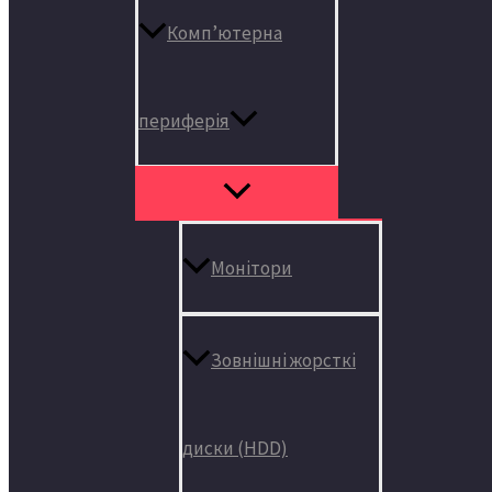
Комп’ютерна
периферія
Монітори
Зовнішні жорсткі
диски (HDD)