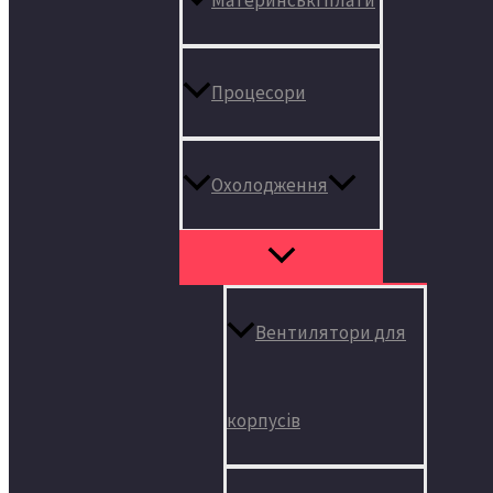
Процесори
Охолодження
Вентилятори для
корпусів