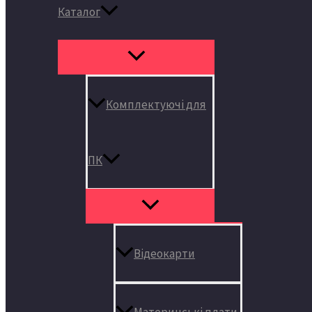
Каталог
Комплектуючі для
ПК
Відеокарти
Материнські плати