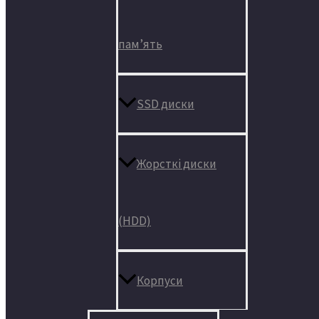
пам’ять
SSD диски
Жорсткі диски
(HDD)
Корпуси