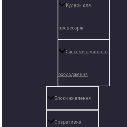
Кулери для
процесорів
Системи рідинного
охолодження
Блоки живлення
Оперативна