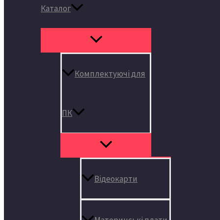
Каталог
Комплектуючі для
ПК
Відеокарти
Материнські плати