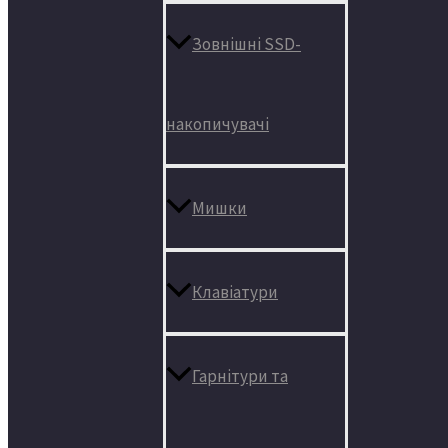
Зовнішні SSD-
накопичувачі
Мишки
Клавіатури
Гарнітури та