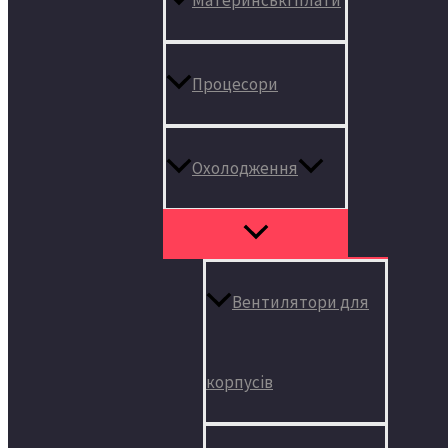
Процесори
Охолодження
Вентилятори для
корпусів