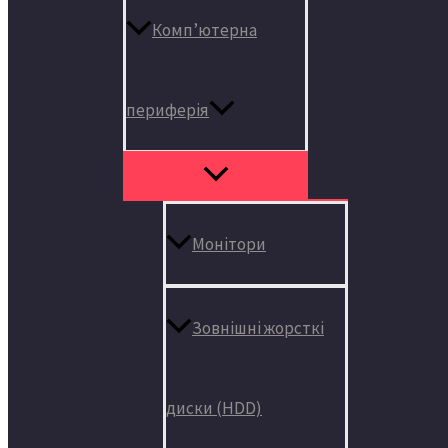
Комп’ютерна
периферія
Монітори
Зовнішні жорсткі
диски (HDD)