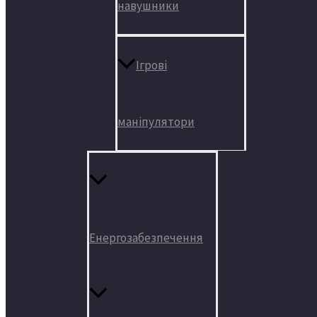
навушники
Ігрові
маніпулятори
Енергозабезпечення