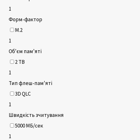
1
Форм-фактор
M.2
1
Об'єм пам'яті
2 TB
1
Тип флеш-пам'яті
3D QLC
1
Швидкість зчитування
5000 МБ/сек
1