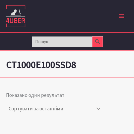
Перейти
до
вмісту
Search Button
Search
for:
CT1000E100SSD8
Показано один результат