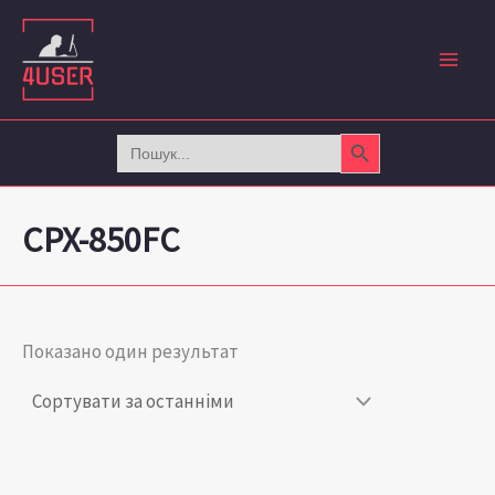
Перейти
до
вмісту
Search Button
Search
for:
CPX-850FC
Показано один результат