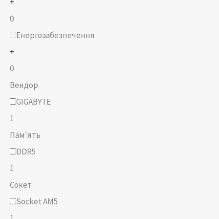
+
0
Енергозабезпечення
+
0
Вендор
GIGABYTE
1
Пам'ять
DDR5
1
Сокет
Socket AM5
1