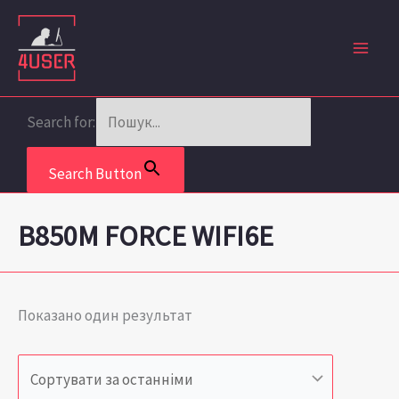
Перейти
до
вмісту
Search for:
Search Button
B850M FORCE WIFI6E
Показано один результат