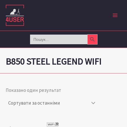
Перейти
до
вмісту
Search Button
Search
for:
B850 STEEL LEGEND WIFI
Показано один результат