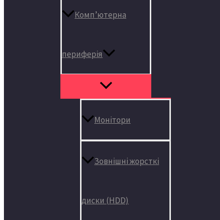
Комп’ютерна
периферія
Монітори
Зовнішні жорсткі
диски (HDD)