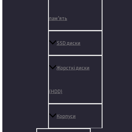
пам’ять
SSD диски
Жорсткі диски
(HDD)
Корпуси