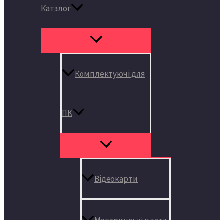
Каталог
Комплектуючі для
ПК
Відеокарти
Материнські плати