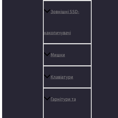
Зовнішні SSD-
накопичувачі
Мишки
Клавіатури
Гарнітури та