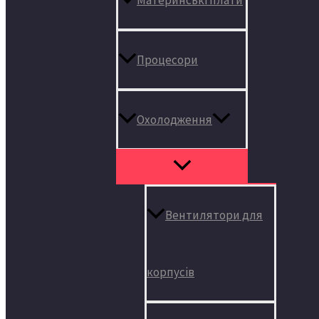
Процесори
Охолодження
Вентилятори для
корпусів