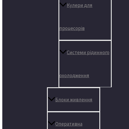
Кулери для
процесорів
Системи рідинного
охолодження
Блоки живлення
Оперативна