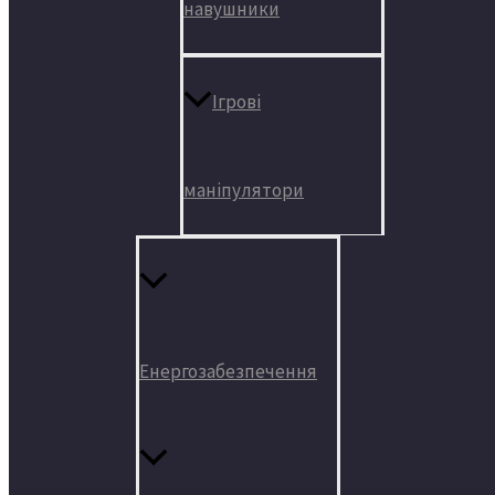
навушники
Ігрові
маніпулятори
Енергозабезпечення