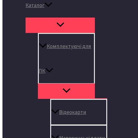
Каталог
Комплектуючі для
ПК
Відеокарти
Материнські плати