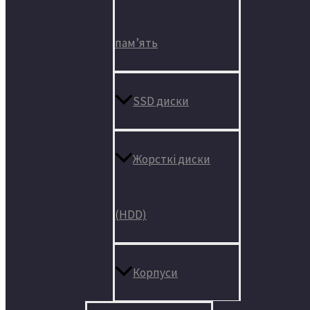
пам’ять
SSD диски
Жорсткі диски
(HDD)
Корпуси