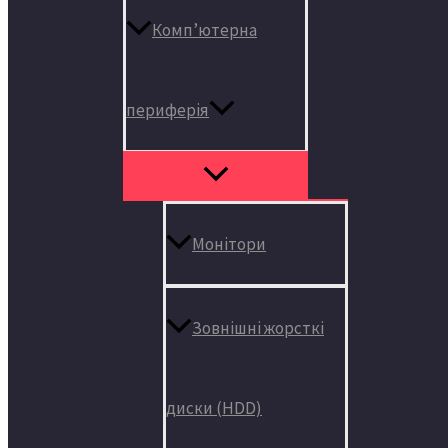
Комп’ютерна
периферія
Монітори
Зовнішні жорсткі
диски (HDD)