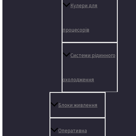
Кулери для
процесорів
Системи рідинного
охолодження
Блоки живлення
Оперативна