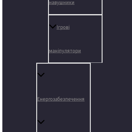
навушники
Ігрові
маніпулятори
Енергозабезпечення