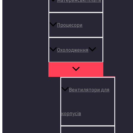
Процесори
Охолодження
Вентилятори для
корпусів