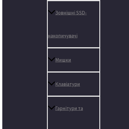
Зовнішні SSD-
накопичувачі
Мишки
Клавіатури
Гарнітури та