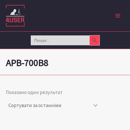
Перейти
до
вмісту
Search Button
Search
for:
APB-700B8
Показано один результат