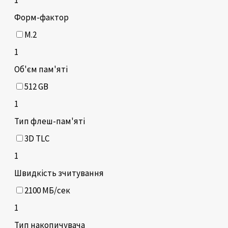
Форм-фактор
M.2
1
Об'єм пам'яті
512 GB
1
Тип флеш-пам'яті
3D TLC
1
Швидкість зчитування
2100 МБ/сек
1
Тип накопичувача