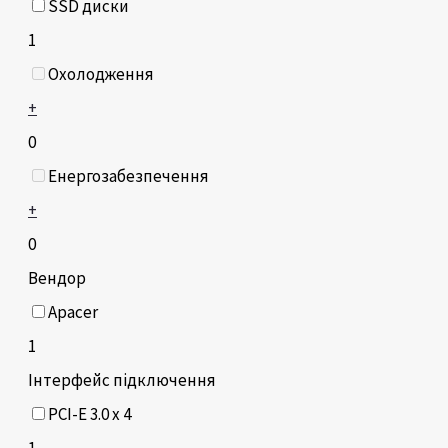
SSD диски
1
Охолодження
+
0
Енергозабезпечення
+
0
Вендор
Apacer
1
Інтерфейс підключення
PCI-E 3.0 x 4
1