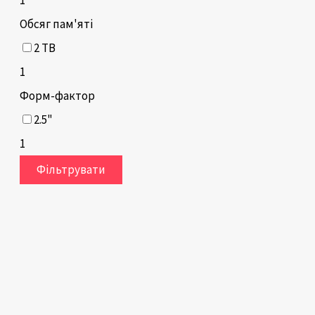
Обсяг пам'яті
2 TB
1
Форм-фактор
2.5"
1
Фільтрувати