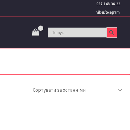
097-148-36-22
viber/telegram
Search Button
Search
for: