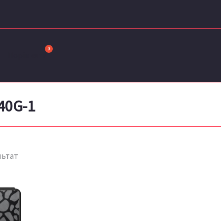
Порівняти
40G-1
льтат