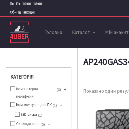
Перейти
Пн- Пт: 10:00- 18:00
до
Сб- Нд : вихідні.
вмісту
Головна
Каталог
Мій акаунт
AP240GAS3
КАТЕГОРІЯ
Комп'ютерна
+
0
Показано один резу
периферія
Комплектуючі для ПК
+
1
SSD диски
1
Охолодження
+
0