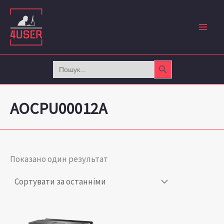
Перейти
до
вмісту
Search Button
Search
for:
AOCPU00012A
Показано один результат