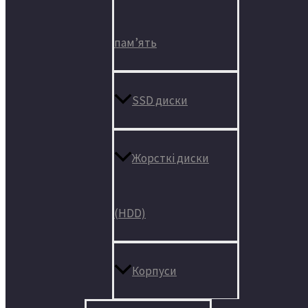
пам’ять
SSD диски
Жорсткі диски
(HDD)
Корпуси