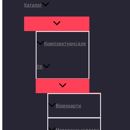
Каталог
Комплектуючі для
ПК
Відеокарти
Материнські плати