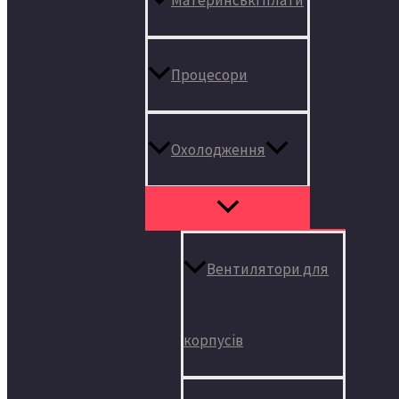
Процесори
Охолодження
Вентилятори для
корпусів