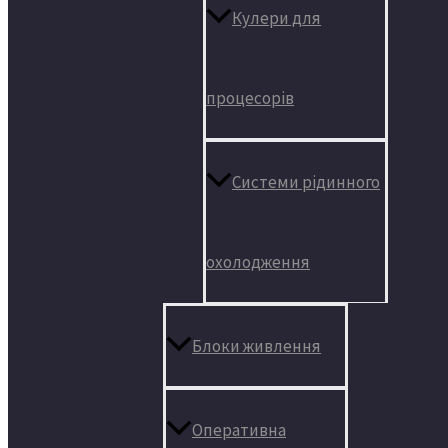
Кулери для
процесорів
Системи рідинного
охолодження
Блоки живлення
Оперативна