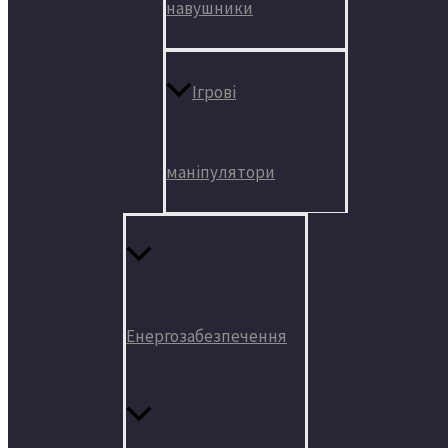
навушники
Ігрові
маніпулятори
Енергозабезпечення