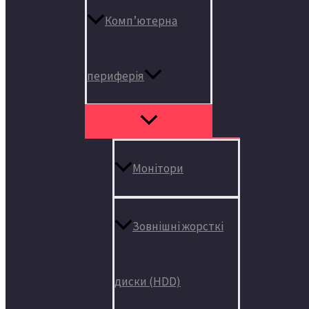
Комп’ютерна
периферія
Монітори
Зовнішні жорсткі
диски (HDD)