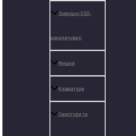
Зовнішні SSD-
накопичувачі
Мишки
Клавіатури
Гарнітури та