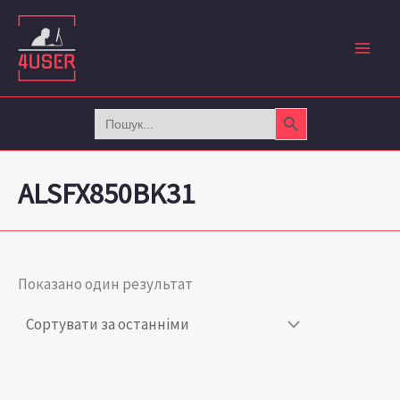
Перейти
до
вмісту
Search Button
Search
for:
ALSFX850BK31
Показано один результат