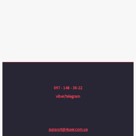
097 - 148 - 36-22
viber/telegram
support@4user.com.ua