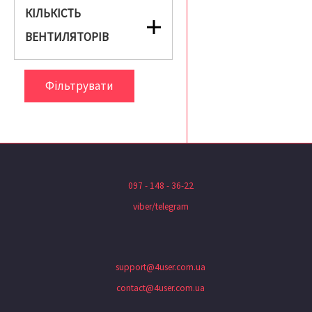
КІЛЬКІСТЬ
ВЕНТИЛЯТОРІВ
Фільтрувати
097 - 148 - 36-22
viber/telegram
support@4user.com.ua
contact@4user.com.ua