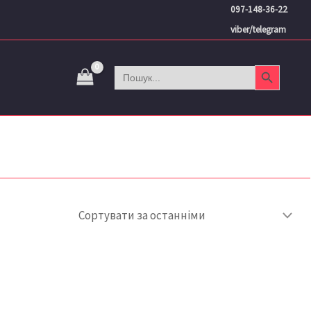
097-148-36-22
viber/telegram
Search Button
Search
for: