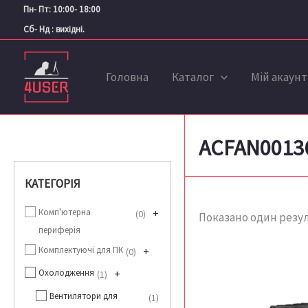
Перейти
Пн- Пт: 10:00- 18:00
до
Сб- Нд : вихідні.
вмісту
Головна
Каталог
Мій акаунт
ACFAN0013
КАТЕГОРІЯ
Комп'ютерна
+
0
Показано один резу
периферія
Комплектуючі для ПК
+
0
Охолодження
+
1
Вентилятори для
1