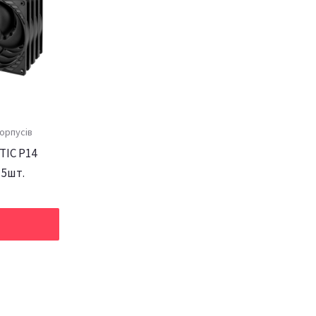
орпусів
TIC P14
 5шт.