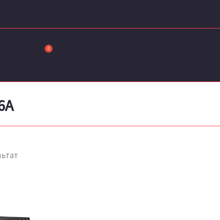
Порівняти
6A
льтат