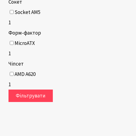
Сокет
Socket AM5
1
Форм-фактор
MicroATX
1
Чіпсет
AMD A620
1
Фільтрувати