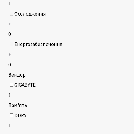
1
Охолодження
+
0
Енергозабезпечення
+
0
Вендор
GIGABYTE
1
Пам'ять
DDR5
1