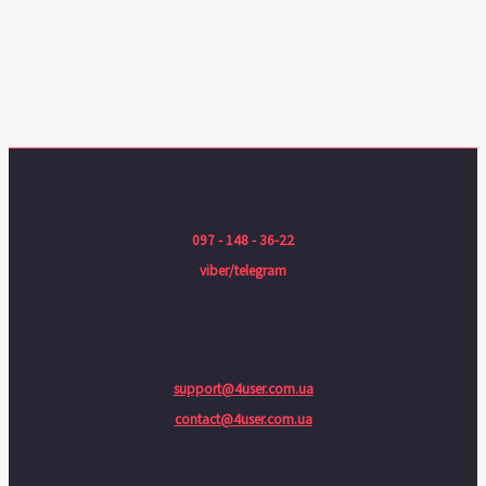
097 - 148 - 36-22
viber/telegram
support@4user.com.ua
contact@4user.com.ua