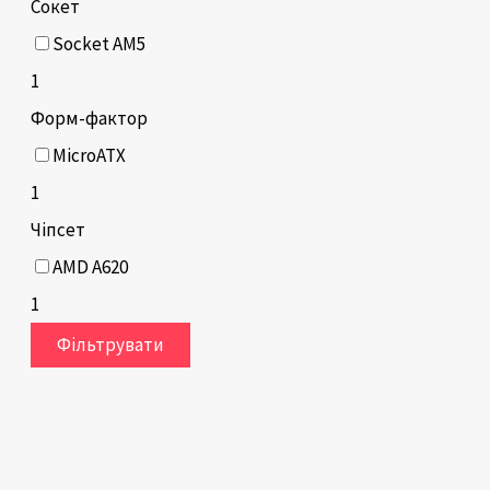
Сокет
Socket AM5
1
Форм-фактор
MicroATX
1
Чіпсет
AMD A620
1
Фільтрувати