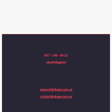
097 - 148 - 36-22
viber/telegram
support@4user.com.ua
contact@4user.com.ua