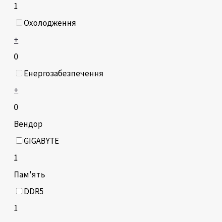
1
Охолодження
+
0
Енергозабезпечення
+
0
Вендор
GIGABYTE
1
Пам'ять
DDR5
1