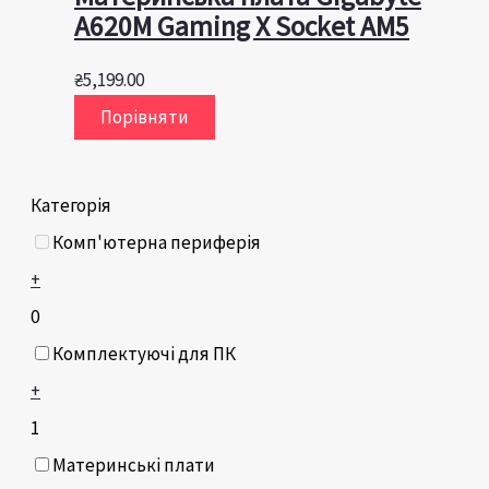
A620M Gaming X Socket AM5
₴
5,199.00
Порівняти
Категорія
Комп'ютерна периферія
+
0
Комплектуючі для ПК
+
1
Материнські плати