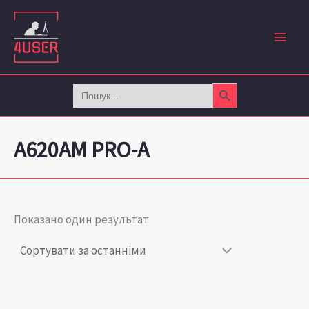
Перейти
до
вмісту
Search Button
Search
for:
A620AM PRO-A
Показано один результат