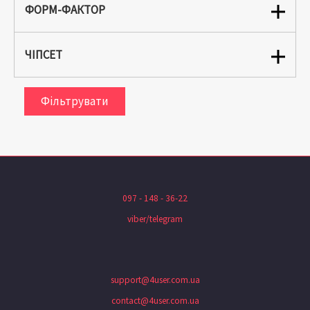
ФОРМ-ФАКТОР
ЧІПСЕТ
Фільтрувати
097 - 148 - 36-22
viber/telegram
support@4user.com.ua
contact@4user.com.ua