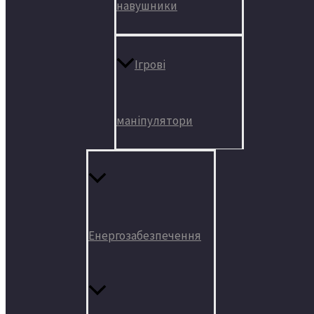
навушники
Ігрові
маніпулятори
Енергозабезпечення