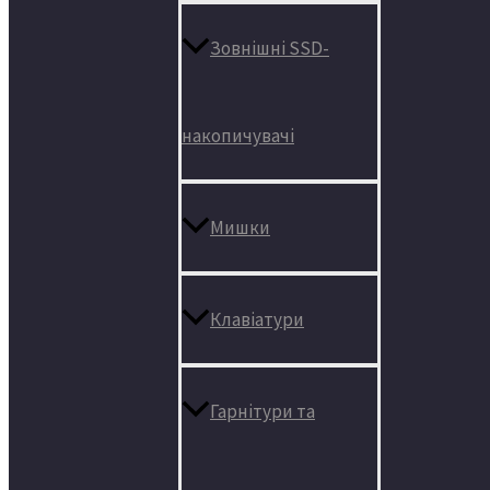
Зовнішні SSD-
накопичувачі
Мишки
Клавіатури
Гарнітури та