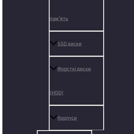
пам’ять
SSD диски
Жорсткі диски
(HDD)
Корпуси