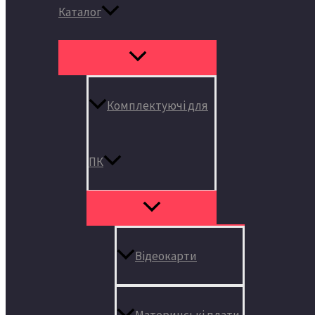
Каталог
Комплектуючі для
ПК
Відеокарти
Материнські плати