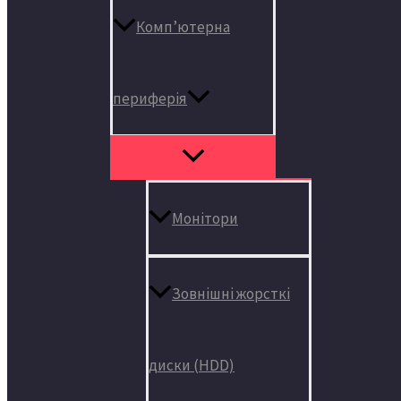
Комп’ютерна
периферія
Монітори
Зовнішні жорсткі
диски (HDD)