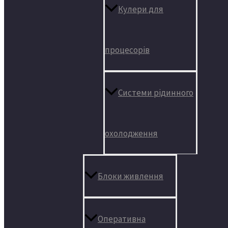
Кулери для
процесорів
Системи рідинного
охолодження
Блоки живлення
Оперативна