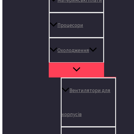
Процесори
Охолодження
Вентилятори для
корпусів