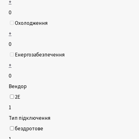
+
0
Охолодження
+
0
Енергозабезпечення
+
0
Вендор
2E
1
Тип підключення
бездротове
1