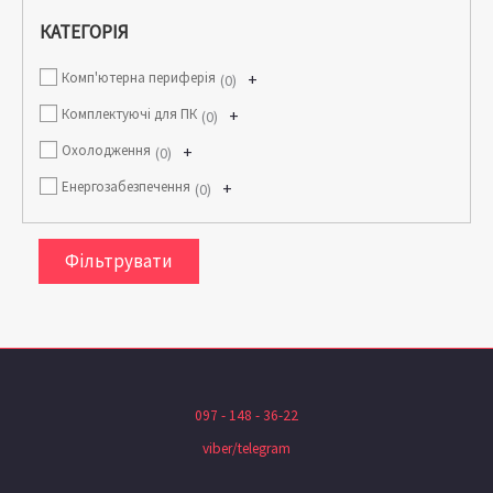
КАТЕГОРІЯ
Комп'ютерна периферія
+
0
Комплектуючі для ПК
+
0
Охолодження
+
0
Енергозабезпечення
+
0
Фільтрувати
097 - 148 - 36-22
viber/telegram