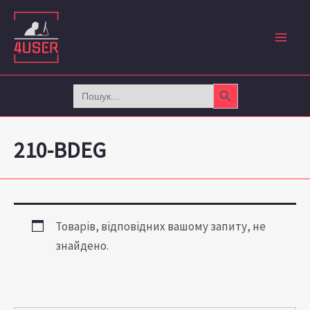
Перейти
до
вмісту
Search Button
Search
for:
210-BDEG
Товарів, відповідних вашому запиту, не
знайдено.