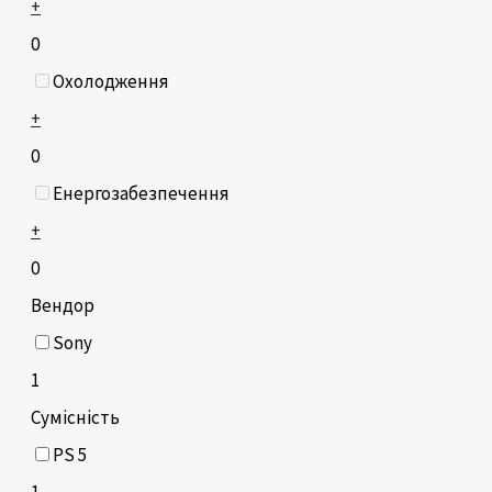
+
0
Охолодження
+
0
Енергозабезпечення
+
0
Вендор
Sony
1
Сумісність
PS 5
1