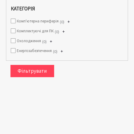
КАТЕГОРІЯ
Комп'ютерна периферія
+
0
Комплектуючі для ПК
+
0
Охолодження
+
0
Енергозабезпечення
+
0
Фільтрувати