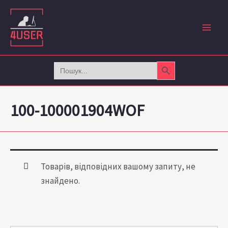
Перейти
до
вмісту
Search Button
Search
for:
100-100001904WOF
Товарів, відповідних вашому запиту, не
знайдено.