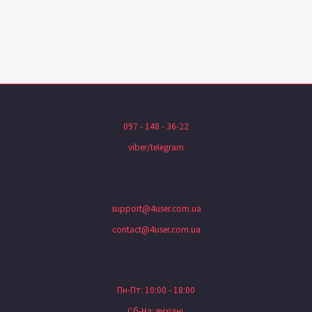
097 - 148 - 36-22
viber/telegram
support@4user.com.ua
contact@4user.com.ua
Пн-Пт: 10:00 - 18:00
Сб-Нд: вихідні.