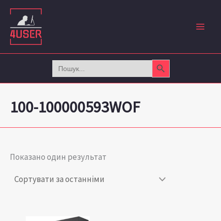
Перейти
до
вмісту
Search Button
Search
for:
100-100000593WOF
Показано один результат