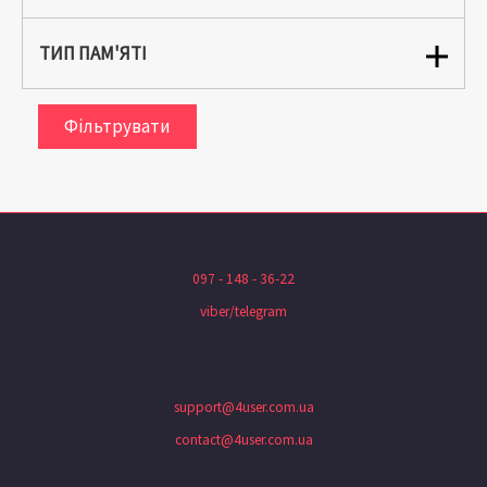
ТИП ПАМ'ЯТІ
Фільтрувати
097 - 148 - 36-22
viber/telegram
support@4user.com.ua
contact@4user.com.ua