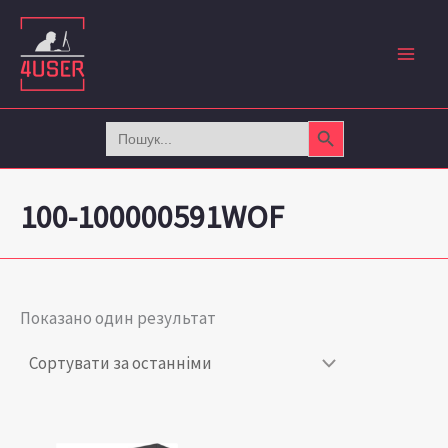
Перейти
до
вмісту
Search Button
Search
for:
100-100000591WOF
Показано один результат