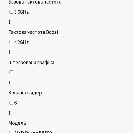
Базова тактова частота
3.6GHz
1
Тактова частота Boost
4.2GHz
1
Інтегрована графіка
-
1
Кількість ядер
6
1
Модель
AMD Ryzen 5 5500