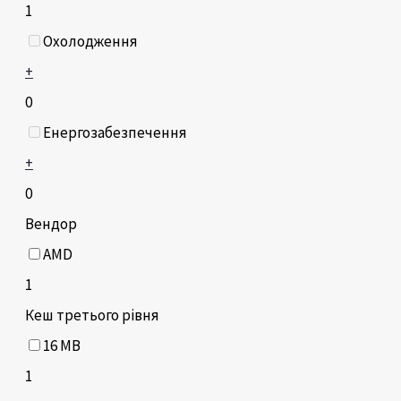
1
Охолодження
+
0
Енергозабезпечення
+
0
Вендор
AMD
1
Кеш третього рівня
16 MB
1