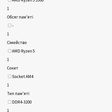
1
Обсяг пам'яті
-
1
Сімейство
AMD Ryzen 5
1
Сокет
Socket AM4
1
Тип пам'яті
DDR4-3200
1