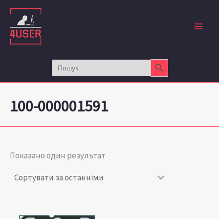
Перейти
до
вмісту
Search Button
Search
for:
100-000001591
Показано один результат