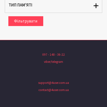
ТИП ПАМ'ЯТІ
Фільтрувати
097 - 148 - 36-22
viber/telegram
support@4user.com.ua
contact@4user.com.ua