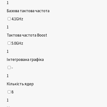
1
Базова тактова частота
4.1GHz
1
Тактова частота Boost
5.0GHz
1
Інтегрована графіка
-
1
Кількість ядер
8
1