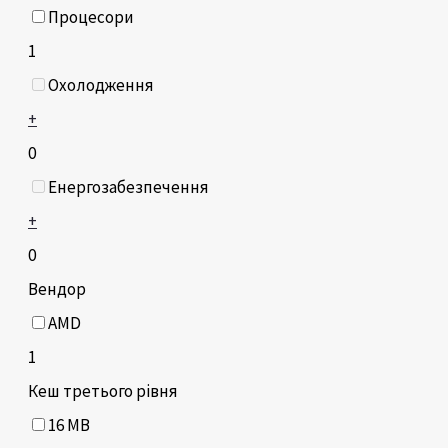
Процесори
1
Охолодження
+
0
Енергозабезпечення
+
0
Вендор
AMD
1
Кеш третього рівня
16 MB