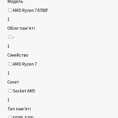
Модель
AMD Ryzen 7 8700F
1
Обсяг пам'яті
-
1
Сімейство
AMD Ryzen 7
1
Сокет
Socket AM5
1
Тип пам'яті
DDR5-5200