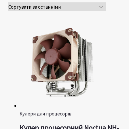
Кулери для процесорів
Кулер процесорний Noctua NH-