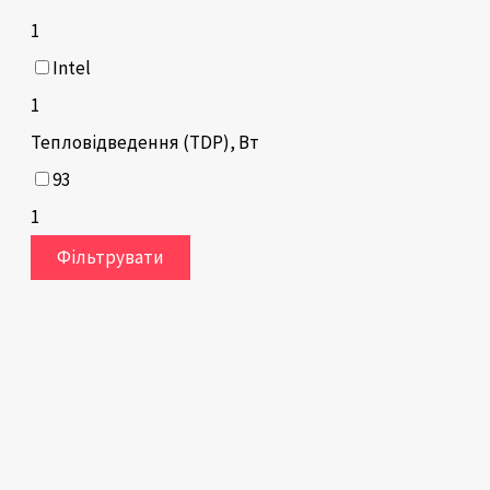
1
Intel
1
Тепловідведення (TDP), Вт
93
1
Фільтрувати