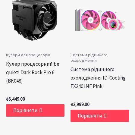
Кулери для процесорів
Системи рідинного
охолодження
Кулер процесорний be
Система рідинного
quiet! Dark Rock Pro 6
охолодження ID-Cooling
(BK048)
FX240 INF Pink
₴
5,449.00
₴
2,999.00
Порівняти
Порівняти