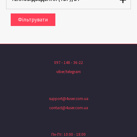
Фільтрувати
097 - 148 - 36-22
viber/telegram
support@4user.com.ua
contact@4user.com.ua
Пн-Пт: 10:00 - 18:00