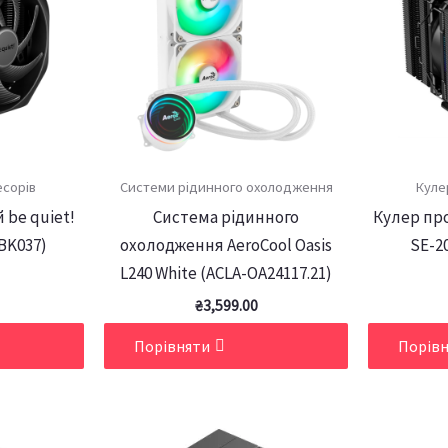
есорів
Системи рідинного охолодження
Куле
 be quiet!
Система рідинного
Кулер про
(BK037)
охолодження AeroCool Oasis
SE-2
L240 White (ACLA-OA24117.21)
₴
3,599.00
Порівняти
Порів