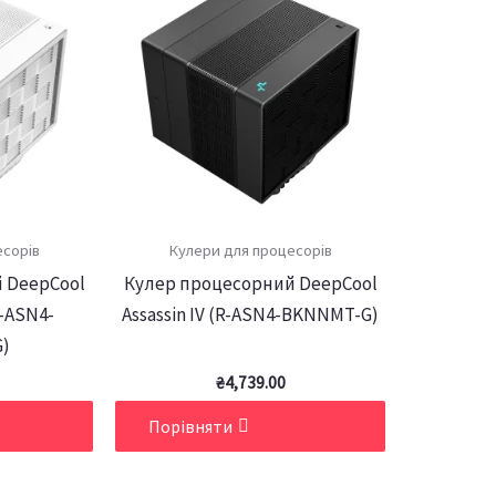
есорів
Кулери для процесорів
 DeepCool
Кулер процесорний DeepCool
R-ASN4-
Assassin IV (R-ASN4-BKNNMT-G)
)
₴
4,739.00
Порівняти