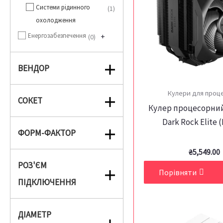
Системи рідинного
1
охолодження
Енергозабезпечення
+
0
ВЕНДОР
Кулери для проц
СОКЕТ
Кулер процесорний
Dark Rock Elite 
ФОРМ-ФАКТОР
₴
5,549.00
РОЗ'ЄМ
Порівняти
ПІДКЛЮЧЕННЯ
ДІАМЕТР