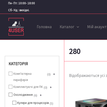
Перейти
Пн- Пт: 10:00- 18:00
до
Сб- Нд : вихідні.
вмісту
Головна
Каталог
Мій акаунт
280
КАТЕГОРІЯ
Комп'ютерна
+
0
Відображаються усі з
периферія
Комплектуючі для ПК
+
0
Охолодження
+
6
Кулери для процесорів
5