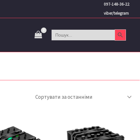
097-148-36-22
viber/telegram
Search Button
Search
for: