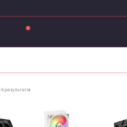
Сортовано
за
останнім
Порівняти
 6 результатів