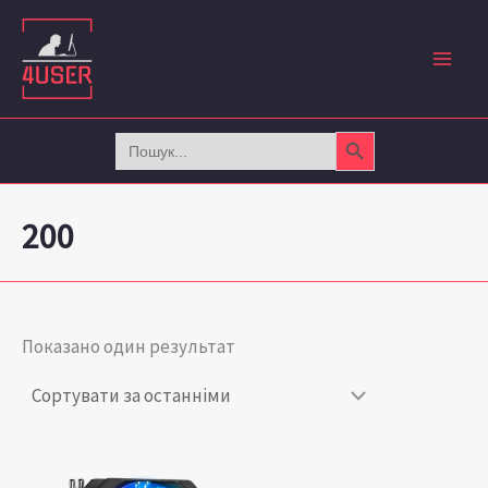
Перейти
до
вмісту
Search Button
Search
for:
200
Показано один результат