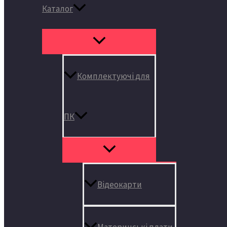
Каталог
Комплектуючі для
ПК
Відеокарти
Материнські плати