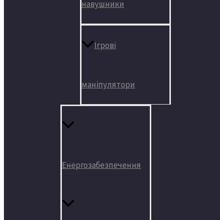
навушники
Ігрові
маніпулятори
Енергозабезпечення