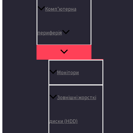
Комп’ютерна
периферія
Монітори
Зовнішні жорсткі
диски (HDD)