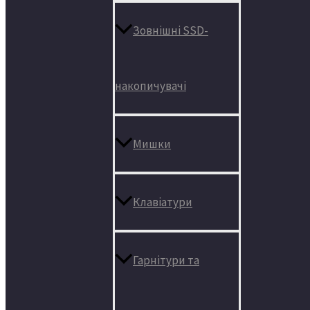
Зовнішні SSD-
накопичувачі
Мишки
Клавіатури
Гарнітури та