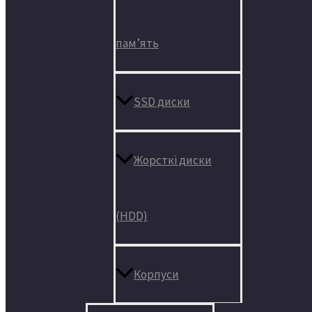
пам’ять
SSD диски
Жорсткі диски
(HDD)
Корпуси