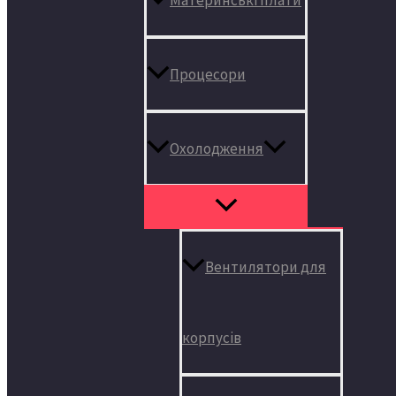
Процесори
Охолодження
Вентилятори для
корпусів