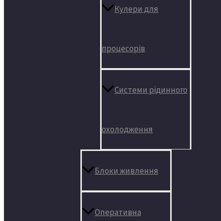
Кулери для
процесорів
Системи рідинного
охолодження
Блоки живлення
Оперативна