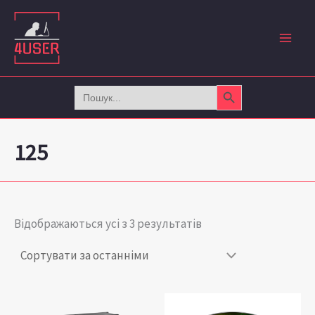
Сортовано
Перейти
за
до
останнім
вмісту
Search Button
Search
for:
125
Відображаються усі з 3 результатів