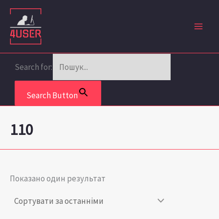
Перейти
до
вмісту
Search for:
Search Button
110
Показано один результат