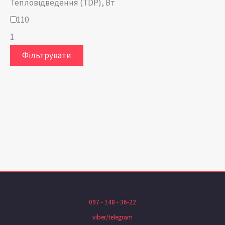
Тепловідведення (TDP), Вт
110
1
Фільтрувати
097 - 148 - 36-22
viber/telegram