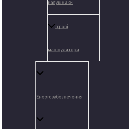
навушники
Ігрові
маніпулятори
Енергозабезпечення