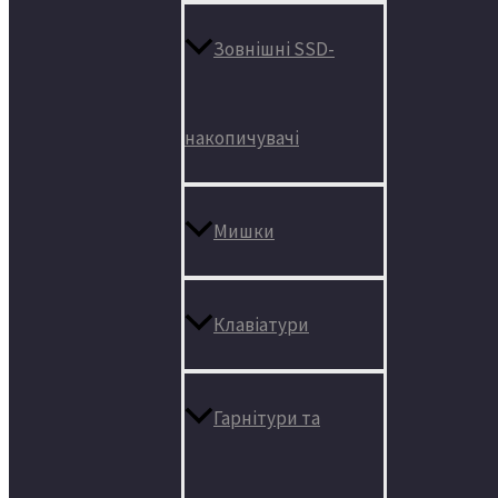
Зовнішні SSD-
накопичувачі
Мишки
Клавіатури
Гарнітури та