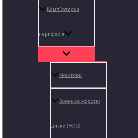
Комп’ютерна
периферія
Монітори
Зовнішні жорсткі
диски (HDD)