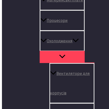
Процесори
Охолодження
Вентилятори для
корпусів