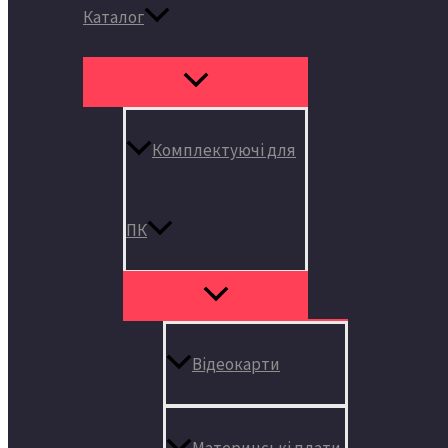
Каталог
Комплектуючі для
ПК
Відеокарти
Материнські плати