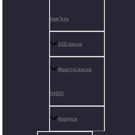
пам’ять
SSD диски
Жорсткі диски
(HDD)
Корпуси