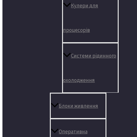
Кулери для
процесорів
Системи рідинного
охолодження
Блоки живлення
Оперативна