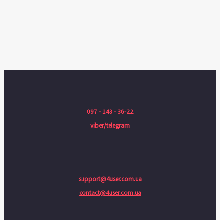
097 - 148 - 36-22
viber/telegram
support@4user.com.ua
contact@4user.com.ua