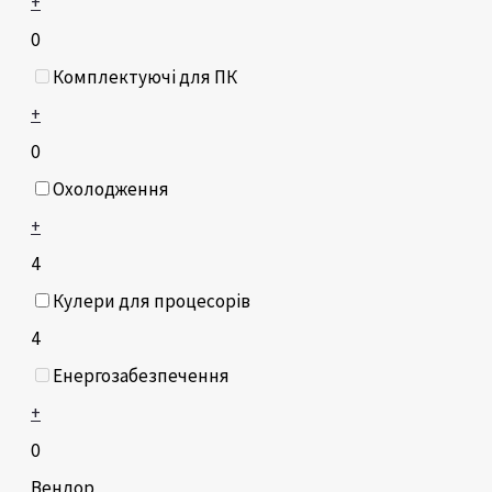
+
0
Комплектуючі для ПК
+
0
Охолодження
+
4
Кулери для процесорів
4
Енергозабезпечення
+
0
Вендор