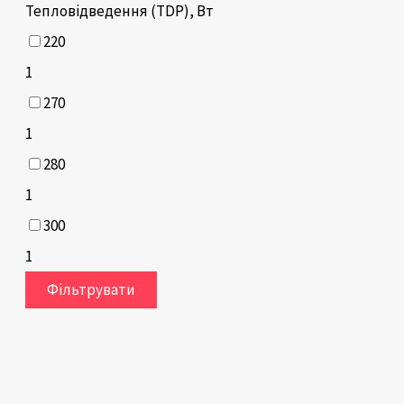
Тепловідведення (TDP), Вт
220
1
270
1
280
1
300
1
Фільтрувати