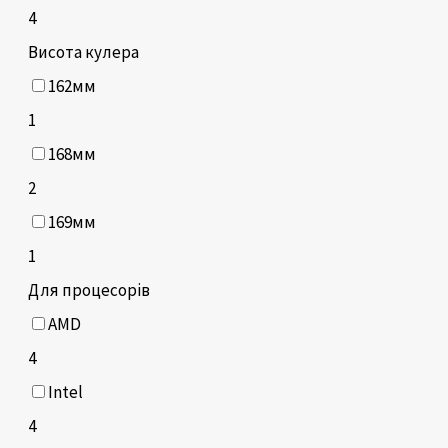
4
Висота кулера
162мм
1
168мм
2
169мм
1
Для процесорів
AMD
4
Intel
4