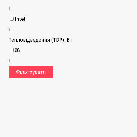
1
Intel
1
Тепловідведення (TDP), Вт
88
1
Фільтрувати