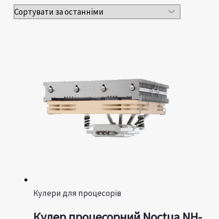
Кулери для процесорів
Кулер процесорний Noctua NH-