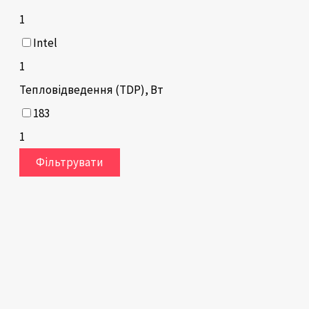
1
Intel
1
Тепловідведення (TDP), Вт
183
1
Фільтрувати