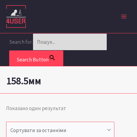
Перейти
до
вмісту
Search for:
Search Button
158.5мм
Показано один результат