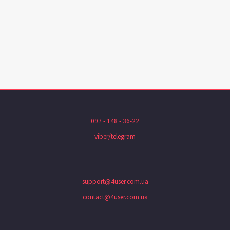
097 - 148 - 36-22
viber/telegram
support@4user.com.ua
contact@4user.com.ua